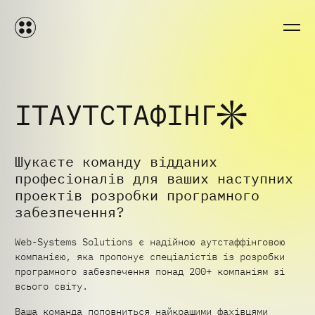
ІТ
АУТСТАФІНГ
Шукаєте команду відданих
професіоналів для ваших наступних
проектів розробки програмного
забезпечення?
Web-Systems Solutions є надійною аутстаффінговою
компанією, яка пропонує спеціалістів із розробки
програмного забезпечення понад 200+ компаніям зі
всього світу.
Ваша команда поповниться найкращими фахівцями