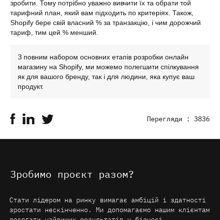
зробити. Тому потрібно уважно вивчити їх та обрати той
тарифний план, який вам підходить по критеріях. Також,
Shopify бере свій власний % за транзакцію, і чим дорожчий
тариф, тим цей % менший.
З повним набором основних етапів розробки онлайн
магазину на Shopify, ми можемо полегшити спілкування
як для вашого бренду, так і для людини, яка купує ваш
продукт.
Перегляди : 3836
Зробимо проєкт разом?
Стати лідером на ринку вимагає амбіцій і здатності
зростати нескінченно. Ми допомагаємо нашим клієнтам
досягати найвищих результатів у бізнесі.