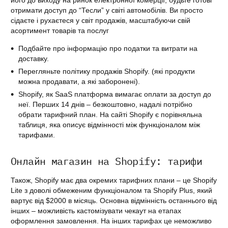
отримати доступ до “Тесли” у світі автомобілів. Ви просто
сідаєте і рухаєтеся у світ продажів, масштабуючи свій
асортимент товарів та послуг
Подбайте про інформацію про податки та витрати на
доставку.
Перегляньте політику продажів Shopify. (які продукти
можна продавати, а які заборонені).
Shopify, як SaaS платформа вимагає оплати за доступ до
неї. Перших 14 днів – безкоштовно, надалі потрібно
обрати тарифний план. На сайті Shopify є порівняльна
таблиця, яка описує відмінності між функціоналом між
тарифами.
Онлайн магазин на Shopify: тарифи
Також, Shopify має два окремих тарифних плани – це Shopify
Lite з доволі обмеженим функціоналом та Shopify Plus, який
вартує від $2000 в місяць. Основна відмінність останнього від
інших – можливість кастомізувати чекаут на етапах
оформлення замовлення. На інших тарифах це неможливо