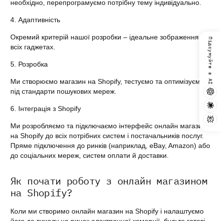
необхідно, перепрограмуємо потрібну тему індивідуально.
4. Адаптивність
Окремий критерій нашої розробки – ідеальне зображення на
Підсумуйте з AI
всіх гаджетах.
5. Розробка
Ми створюємо магазин на Shopify, тестуємо та оптимізуємо
під стандарти пошукових мереж.
6. Інтеграція з Shopify
Ми розробляємо та підключаємо інтерфейс онлайн магазину
на Shopify до всіх потрібних систем і постачальників послуг.
Пряме підключення до ринків (наприклад, eBay, Amazon) або
до соціальних мереж, систем оплати й доставки.
Як почати роботу з онлайн магазином
на Shopify?
Коли ми створимо онлайн магазин на Shopify і налаштуємо
його до виходу на ринок електронної комерції, будьте готові