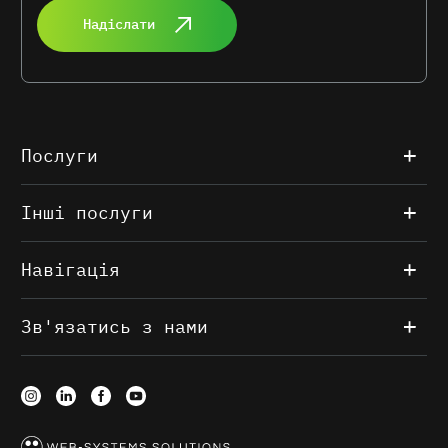
Надіслати
Послуги
Інші послуги
Навігація
Зв'язатись з нами
Web-Systems Solutions використовує cookie для
персоналізації та аналітики. Продовжуючи використовувати
сайт, ви погоджуєтесь на їх використання. Ознайомитись з
умовами обробки
персональних даних.