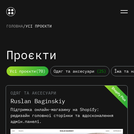
ГОЛОВНА
УСІ ПРОЄКТИ
Проєкти
Усі проєкти
(70)
Одяг та аксесуари
(25)
Їжа та н
ОДЯГ ТА АКСЕСУАРИ
Ruslan Baginskiy
Підтримка онлайн-магазину на Shopify:
редизайн головної сторінки та вдосконалення
адмін.панелі.