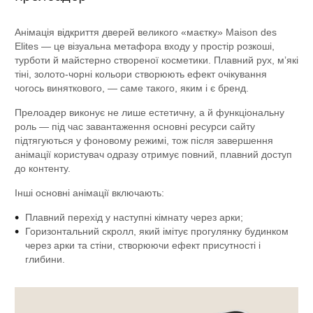
Анімація відкриття дверей великого «маєтку» Maison des
Elites — це візуальна метафора входу у простір розкоші,
турботи й майстерно створеної косметики. Плавний рух, мʼякі
тіні, золото-чорні кольори створюють ефект очікування
чогось виняткового, — саме такого, яким і є бренд.
Прелоадер виконує не лише естетичну, а й функціональну
роль — під час завантаження основні ресурси сайту
підтягуються у фоновому режимі, тож після завершення
анімації користувач одразу отримує повний, плавний доступ
до контенту.
Інші основні анімації включають:
Плавний перехід у наступні кімнату через арки;
Горизонтальний скролл, який імітує прогулянку будинком
через арки та стіни, створюючи ефект присутності і
глибини.