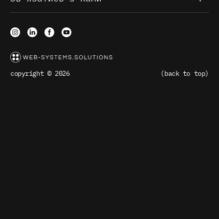
copyright © 2026
(back to top)
Web-Systems Solutions використовує cookie для
персоналізації та аналітики. Продовжуючи використовувати
сайт, ви погоджуєтесь на їх використання. Ознайомитись з
умовами обробки
персональних даних.
Даю згоду